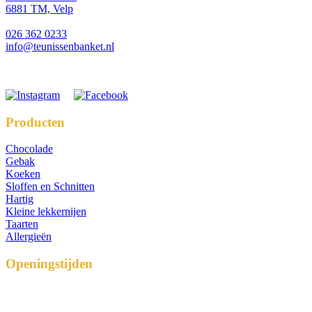
6881 TM, Velp
026 362 0233
info@teunissenbanket.nl
IBAN: NL74 RABO 0110 3170 17
Producten
Chocolade
Gebak
Koeken
Sloffen en Schnitten
Hartig
Kleine lekkernijen
Taarten
Allergieën
Openingstijden
Maandag: Gesloten
Dinsdag t/m Vrijdag: 08.30 – 17.30