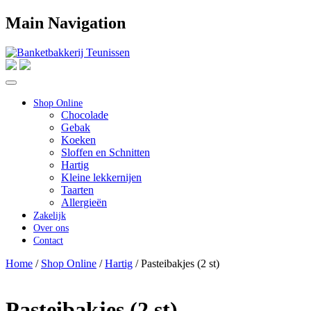
Main Navigation
Shop Online
Chocolade
Gebak
Koeken
Sloffen en Schnitten
Hartig
Kleine lekkernijen
Taarten
Allergieën
Zakelijk
Over ons
Contact
Home
/
Shop Online
/
Hartig
/ Pasteibakjes (2 st)
Pasteibakjes (2 st)