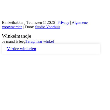
Zaterdag: 08.30 – 17.00
Zondag: Gesloten
Gratis parkeren
Banketbakkerij Teunissen © 2026 |
Privacy
|
Algemene
voorwaarden
| Door:
Studio Voorhuis
Winkelmandje
Je mand is leeg
Terug naar winkel
Verder winkelen
Close
this
module